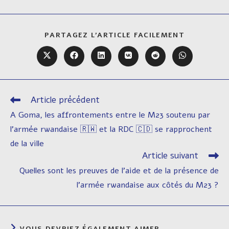
PARTAGER
PARTAGEZ L'ARTICLE FACILEMENT
CE
CONTENU
Ouvrir
Ouvrir
Ouvrir
Ouvrir
Ouvrir
Ouvrir
dans
dans
dans
dans
dans
dans
une
une
une
une
une
une
autre
autre
autre
autre
autre
autre
fenêtre
fenêtre
fenêtre
fenêtre
fenêtre
fenêtre
Article précédent
Read
more
A Goma, les affrontements entre le M23 soutenu par
articles
l’armée rwandaise 🇷🇼 et la RDC 🇨🇩 se rapprochent
de la ville
Article suivant
Quelles sont les preuves de l’aide et de la présence de
l’armée rwandaise aux côtés du M23 ?
VOUS DEVRIEZ ÉGALEMENT AIMER