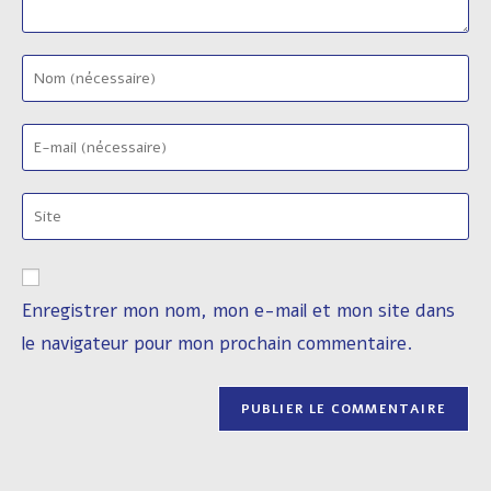
Enter
your
name
Enter
or
your
username
email
to
Saisir
address
comment
l’URL
to
de
comment
votre
Enregistrer mon nom, mon e-mail et mon site dans
site
le navigateur pour mon prochain commentaire.
(facultatif)