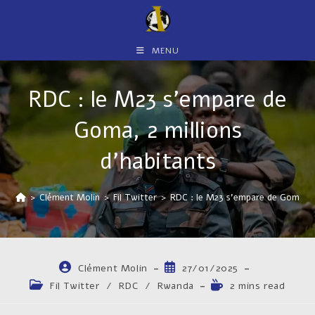
Skip
to
content
MENU
RDC : le M23 s’empare de
Goma, 2 millions
d’habitants
>
Clément Molin
>
Fil Twitter
>
RDC : le M23 s’empare de Goma, 2 
Auteur/autrice
Publication
Clément Molin
27/01/2025
de
publiée :
Post
Temps
Fil Twitter
/
RDC
/
Rwanda
2 mins read
la
category:
de
publication :
lecture :