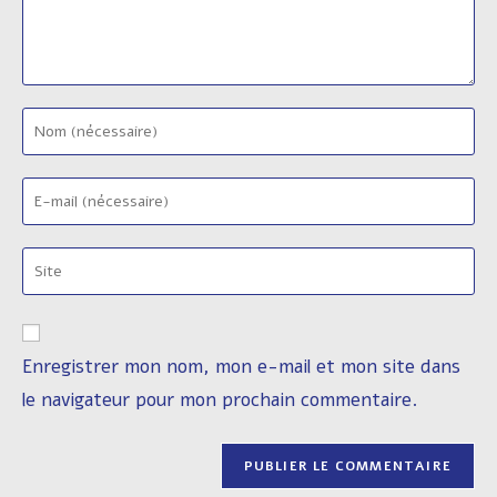
Enter
your
name
Enter
or
your
username
email
to
Saisir
address
comment
l’URL
to
de
comment
votre
Enregistrer mon nom, mon e-mail et mon site dans
site
le navigateur pour mon prochain commentaire.
(facultatif)