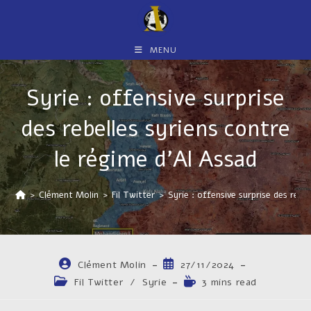
Skip
to
content
MENU
Syrie : offensive surprise
des rebelles syriens contre
le régime d’Al Assad
>
Clément Molin
>
Fil Twitter
>
Syrie : offensive surprise des rebe
Auteur/autrice
Publication
Clément Molin
27/11/2024
de
publiée :
Post
Temps
Fil Twitter
/
Syrie
3 mins read
la
category:
de
publication :
lecture :