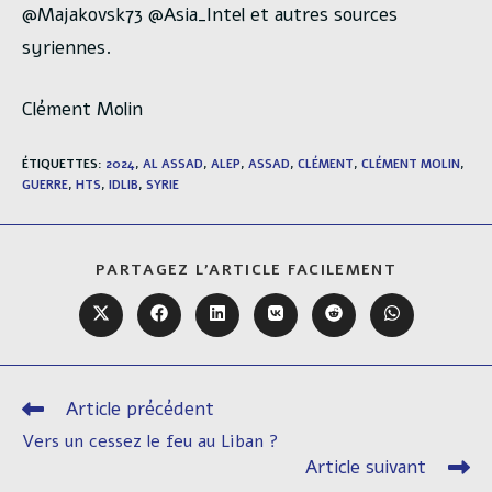
@Majakovsk73 @Asia_Intel et autres sources
syriennes.
Clément Molin
ÉTIQUETTES
:
2024
,
AL ASSAD
,
ALEP
,
ASSAD
,
CLÉMENT
,
CLÉMENT MOLIN
,
GUERRE
,
HTS
,
IDLIB
,
SYRIE
PARTAGER
PARTAGEZ L'ARTICLE FACILEMENT
CE
CONTENU
Ouvrir
Ouvrir
Ouvrir
Ouvrir
Ouvrir
Ouvrir
dans
dans
dans
dans
dans
dans
une
une
une
une
une
une
autre
autre
autre
autre
autre
autre
fenêtre
fenêtre
fenêtre
fenêtre
fenêtre
fenêtre
Article précédent
Read
more
Vers un cessez le feu au Liban ?
articles
Article suivant