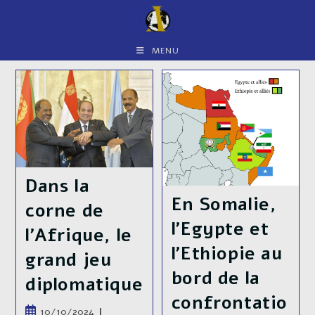
Skip
to
content
MENU
Dans la
En Somalie,
corne de
l’Egypte et
l’Afrique, le
l’Ethiopie au
grand jeu
bord de la
diplomatique
confrontatio
Publication
10/10/2024