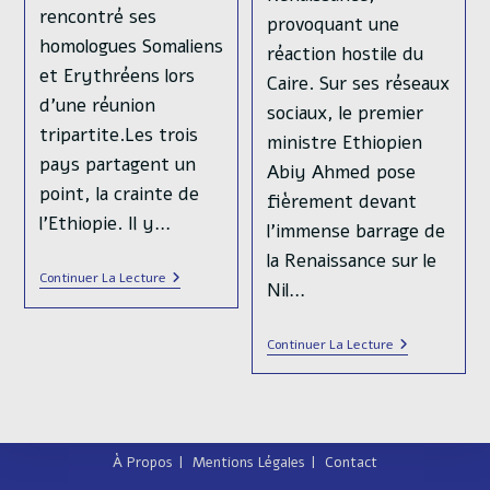
rencontré ses
provoquant une
homologues Somaliens
réaction hostile du
et Erythréens lors
Caire. Sur ses réseaux
d'une réunion
sociaux, le premier
tripartite.Les trois
ministre Ethiopien
pays partagent un
Abiy Ahmed pose
point, la crainte de
fièrement devant
l'Ethiopie. Il y…
l'immense barrage de
la Renaissance sur le
Dans
Continuer La Lecture
Nil…
La
Corne
De
En
Continuer La Lecture
L’Afrique,
Somalie,
Le
L’Egypte
Grand
Et
Jeu
L’Ethiopie
Diplomatique
Au
Bord
À Propos
Mentions Légales
Contact
De
La