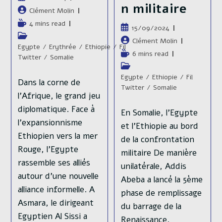
n militaire
publiée :
Auteur/autrice
Clément Molin
de
Temps
4 mins read
Publication
15/09/2024
la
de
Post
publiée :
Auteur/autrice
Clément Molin
publication :
lecture :
category:
Egypte
/
Erythrée
/
Ethiopie
/
Fil
de
Temps
6 mins read
Twitter
/
Somalie
la
de
Post
publication :
lecture :
category:
Egypte
/
Ethiopie
/
Fil
Dans la corne de
Twitter
/
Somalie
l'Afrique, le grand jeu
diplomatique. Face à
En Somalie, l'Egypte
l'expansionnisme
et l'Ethiopie au bord
Ethiopien vers la mer
de la confrontation
Rouge, l'Egypte
militaire De manière
rassemble ses alliés
unilatérale, Addis
autour d'une nouvelle
Abeba a lancé la 5ème
alliance informelle. A
phase de remplissage
Asmara, le dirigeant
du barrage de la
Egyptien Al Sissi a
Renaissance,