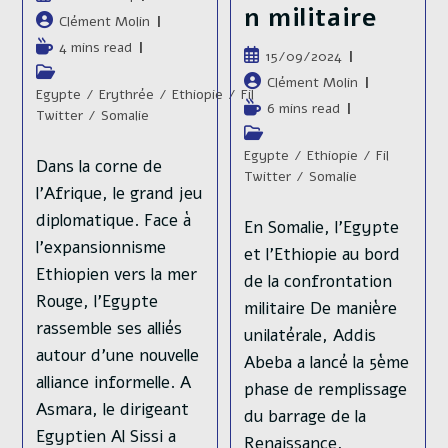
n militaire
publiée :
Auteur/autrice
Clément Molin
de
Temps
4 mins read
Publication
15/09/2024
la
de
Post
publiée :
Auteur/autrice
Clément Molin
publication :
lecture :
category:
Egypte
/
Erythrée
/
Ethiopie
/
Fil
de
Temps
6 mins read
Twitter
/
Somalie
la
de
Post
publication :
lecture :
category:
Egypte
/
Ethiopie
/
Fil
Dans la corne de
Twitter
/
Somalie
l'Afrique, le grand jeu
diplomatique. Face à
En Somalie, l'Egypte
l'expansionnisme
et l'Ethiopie au bord
Ethiopien vers la mer
de la confrontation
Rouge, l'Egypte
militaire De manière
rassemble ses alliés
unilatérale, Addis
autour d'une nouvelle
Abeba a lancé la 5ème
alliance informelle. A
phase de remplissage
Asmara, le dirigeant
du barrage de la
Egyptien Al Sissi a
Renaissance,