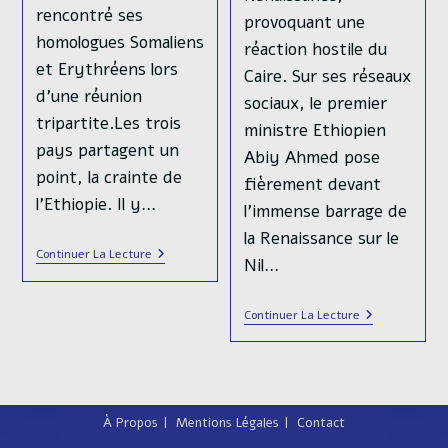
rencontré ses
provoquant une
homologues Somaliens
réaction hostile du
et Erythréens lors
Caire. Sur ses réseaux
d'une réunion
sociaux, le premier
tripartite.Les trois
ministre Ethiopien
pays partagent un
Abiy Ahmed pose
point, la crainte de
fièrement devant
l'Ethiopie. Il y…
l'immense barrage de
la Renaissance sur le
Dans
Continuer La Lecture
Nil…
La
Corne
De
En
Continuer La Lecture
L’Afrique,
Somalie,
Le
L’Egypte
Grand
Et
Jeu
L’Ethiopie
Diplomatique
Au
Bord
À Propos
Mentions Légales
Contact
De
La