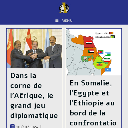
Skip
to
content
MENU
Dans la
En Somalie,
corne de
l’Egypte et
l’Afrique, le
l’Ethiopie au
grand jeu
bord de la
diplomatique
confrontatio
Publication
10/10/2024