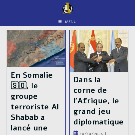
Skip
to
content
MENU
En Somalie
Dans la
🇸🇴, le
corne de
groupe
l’Afrique, le
terroriste Al
grand jeu
Shabab a
diplomatique
lancé une
Publication
10/10/2024