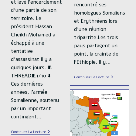
et levé l'encerclement
rencontré ses
d'une partie de son
homologues Somaliens
territoire. Le
et Erythréens lors
président Hassan
d'une réunion
Cheikh Mohamed a
tripartite.Les trois
échappé à une
pays partagent un
tentative
point, la crainte de
d'assassinat il y a
l'Ethiopie. Il y…
quelques jours. 🧵
THREAD🧵1/10 ⬇️
Dans
Continuer La Lecture
La
Ces dernières
Corne
De
années, l'armée
L’Afrique,
Somalienne, soutenu
Le
Grand
par un important
Jeu
Diplomatique
contingent…
En
Continuer La Lecture