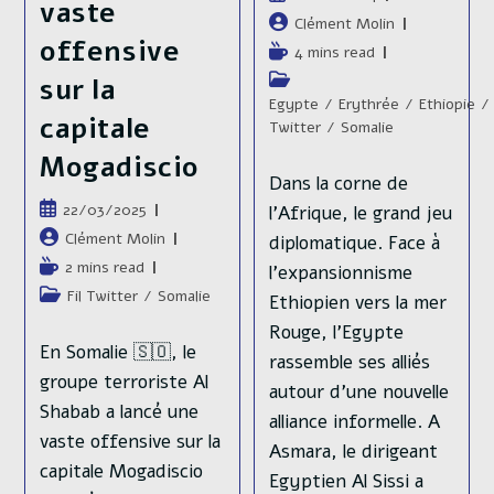
vaste
publiée :
Auteur/autrice
Clément Molin
offensive
de
Temps
4 mins read
la
de
Post
sur la
publication :
lecture :
category:
Egypte
/
Erythrée
/
Ethiopie
/
capitale
Twitter
/
Somalie
Mogadiscio
Dans la corne de
Publication
22/03/2025
l'Afrique, le grand jeu
publiée :
Auteur/autrice
Clément Molin
diplomatique. Face à
de
Temps
2 mins read
l'expansionnisme
la
de
Post
Fil Twitter
/
Somalie
Ethiopien vers la mer
publication :
lecture :
category:
Rouge, l'Egypte
En Somalie 🇸🇴, le
rassemble ses alliés
groupe terroriste Al
autour d'une nouvelle
Shabab a lancé une
alliance informelle. A
vaste offensive sur la
Asmara, le dirigeant
capitale Mogadiscio
Egyptien Al Sissi a