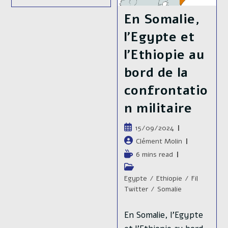
Somalie
🇸🇴,
En Somalie,
Le
Groupe
l’Egypte et
Terroriste
Al
Shabab
l’Ethiopie au
A
Lancé
bord de la
Une
Vaste
confrontatio
Offensive
Sur
n militaire
La
Capitale
Mogadiscio
Publication
15/09/2024
publiée :
Auteur/autrice
Clément Molin
de
Temps
6 mins read
la
de
Post
publication :
lecture :
category:
Egypte
/
Ethiopie
/
Fil
Twitter
/
Somalie
En Somalie, l'Egypte