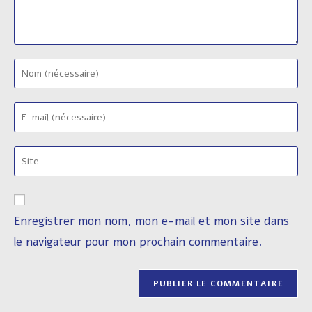
Enter
your
name
Enter
or
your
username
email
to
Saisir
address
comment
l’URL
to
de
comment
votre
Enregistrer mon nom, mon e-mail et mon site dans
site
le navigateur pour mon prochain commentaire.
(facultatif)