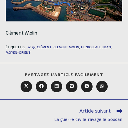
Clément Molin
ÉTIQUETTES
:
2023
,
CLÉMENT
,
CLÉMENT MOLIN
,
HEZBOLLAH
,
LIBAN
,
MOYEN-ORIENT
PARTAGER
PARTAGEZ L'ARTICLE FACILEMENT
CE
CONTENU
Ouvrir
Ouvrir
Ouvrir
Ouvrir
Ouvrir
Ouvrir
dans
dans
dans
dans
dans
dans
une
une
une
une
une
une
autre
autre
autre
autre
autre
autre
fenêtre
fenêtre
fenêtre
fenêtre
fenêtre
fenêtre
Article suivant
Read
more
La guerre civile ravage le Soudan
articles