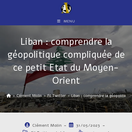
Skip
to
content
MENU
Liban : comprendre la
géopolitique compliquée de
ce petit Etat du Moyen-
Orient
>
Clément Molin
>
Fil Twitter
>
Liban : comprendre la géopolitiqu
Auteur/autrice
Publication
Clément Molin
31/05/2023
de
publiée :