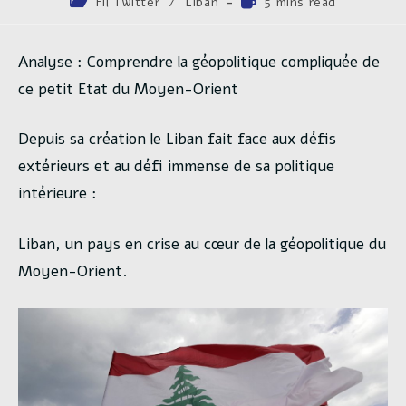
Post
Temps
Fil Twitter
/
Liban
5 mins read
la
category:
de
publication :
lecture :
Analyse : Comprendre la géopolitique compliquée de
ce petit Etat du Moyen-Orient
Depuis sa création le Liban fait face aux défis
extérieurs et au défi immense de sa politique
intérieure :
Liban, un pays en crise au cœur de la géopolitique du
Moyen-Orient.