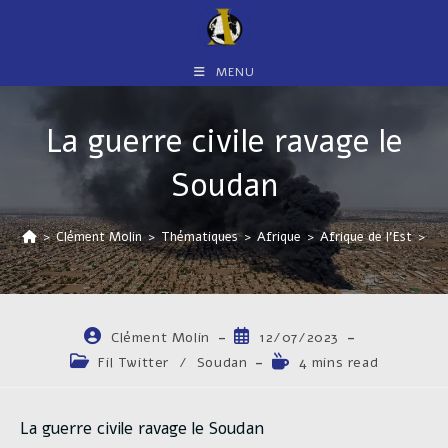
Skip
to
content
MENU
La guerre civile ravage le
Soudan
>
Clément Molin
>
Thématiques
>
Afrique
>
Afrique de l'Est
>
So
Auteur/autrice
Publication
Clément Molin
12/07/2023
de
publiée :
Post
Temps
Fil Twitter
/
Soudan
4 mins read
la
category:
de
publication :
lecture :
La guerre civile ravage le Soudan