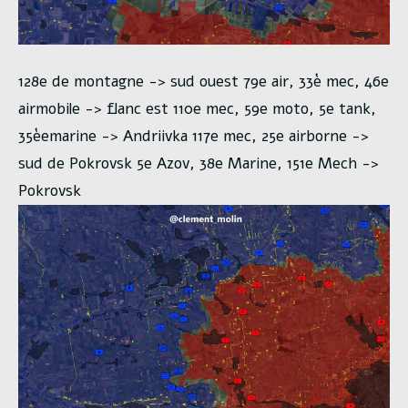
128e de montagne -> sud ouest 79e air, 33è mec, 46e
airmobile -> flanc est 110e mec, 59e moto, 5e tank,
35èemarine -> Andriivka 117e mec, 25e airborne ->
sud de Pokrovsk 5e Azov, 38e Marine, 151e Mech ->
Pokrovsk