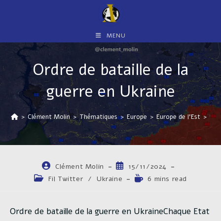
Skip
to
content
MENU
Ordre de bataille de la
guerre en Ukraine
>
Clément Molin
>
Thématiques
>
Europe
>
Europe de l'Est
>
Ukr
Auteur/autrice
Publication
Clément Molin
15/11/2024
de
publiée :
Post
Temps
Fil Twitter
/
Ukraine
6 mins read
la
category:
de
publication :
lecture :
Ordre de bataille de la guerre en UkraineChaque Etat