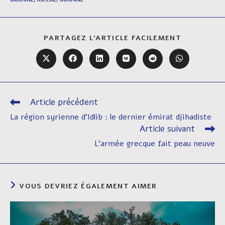
PARTAGER
PARTAGEZ L'ARTICLE FACILEMENT
CE
CONTENU
Ouvrir
Ouvrir
Ouvrir
Ouvrir
Ouvrir
Ouvrir
dans
dans
dans
dans
dans
dans
une
une
une
une
une
une
autre
autre
autre
autre
autre
autre
fenêtre
fenêtre
fenêtre
fenêtre
fenêtre
fenêtre
Article précédent
Read
more
La région syrienne d’Idlib : le dernier émirat djihadiste
articles
Article suivant
L’armée grecque fait peau neuve
VOUS DEVRIEZ ÉGALEMENT AIMER