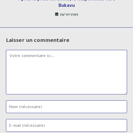
Bukavu
29/01/2025
Laisser un commentaire
Comment
Enter
your
name
Enter
or
your