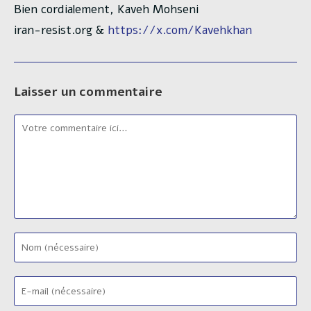
Bien cordialement, Kaveh Mohseni
iran-resist.org &
https://x.com/Kavehkhan
Laisser un commentaire
Comment
Enter
your
name
Enter
or
your
username