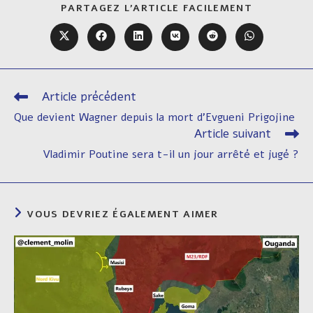
PARTAGER
PARTAGEZ L'ARTICLE FACILEMENT
CE
CONTENU
Ouvrir
Ouvrir
Ouvrir
Ouvrir
Ouvrir
Ouvrir
dans
dans
dans
dans
dans
dans
une
une
une
une
une
une
autre
autre
autre
autre
autre
autre
fenêtre
fenêtre
fenêtre
fenêtre
fenêtre
fenêtre
Article précédent
Read
more
Que devient Wagner depuis la mort d’Evgueni Prigojine
articles
Article suivant
Vladimir Poutine sera t-il un jour arrêté et jugé ?
VOUS DEVRIEZ ÉGALEMENT AIMER