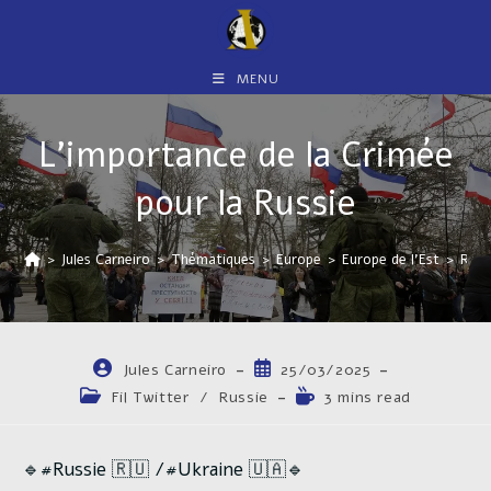
Skip
to
content
MENU
L’importance de la Crimée
pour la Russie
>
Jules Carneiro
>
Thématiques
>
Europe
>
Europe de l'Est
>
Russ
Auteur/autrice
Publication
Jules Carneiro
25/03/2025
de
publiée :
Post
Temps
Fil Twitter
/
Russie
3 mins read
la
category:
de
publication :
lecture :
🔹​#Russie ​🇷🇺​ /#Ukraine ​🇺🇦​🔹​