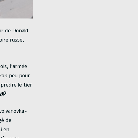
oir de Donald
oire russe,
ois, l’armée
trop peu pour
predre le tier
ovoivanovka-
gé de
i en