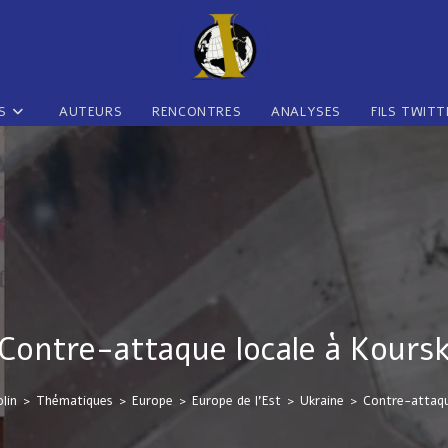
S
AUTEURS
RENCONTRES
ANALYSES
FILS TWITT
Contre-attaque locale à Kours
lin
>
Thématiques
>
Europe
>
Europe de l'Est
>
Ukraine
>
Contre-attaqu