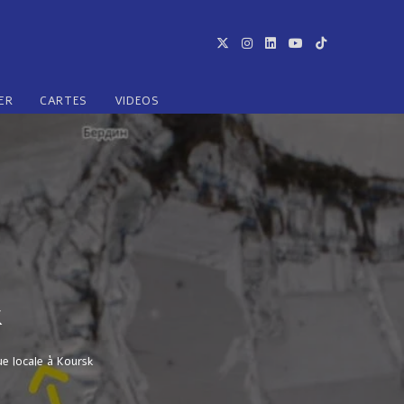
ER
CARTES
VIDEOS
k
e locale à Koursk