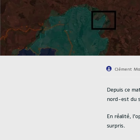
Auteur/autrice
Clément Mo
de
la
publication :
Depuis ce mat
nord-est du s
En réalité, l
surpris.