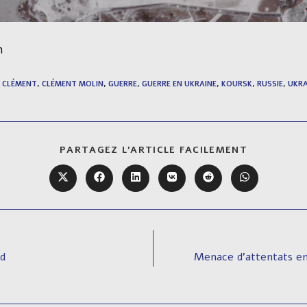
n
CLÉMENT
,
CLÉMENT MOLIN
,
GUERRE
,
GUERRE EN UKRAINE
,
KOURSK
,
RUSSIE
,
UKRA
PARTAGER
PARTAGEZ L'ARTICLE FACILEMENT
CE
CONTENU
Ouvrir
Ouvrir
Ouvrir
Ouvrir
Ouvrir
Ouvrir
dans
dans
dans
dans
dans
dans
une
une
une
une
une
une
autre
autre
autre
autre
autre
autre
fenêtre
fenêtre
fenêtre
fenêtre
fenêtre
fenêtre
ed
Menace d’attentats en