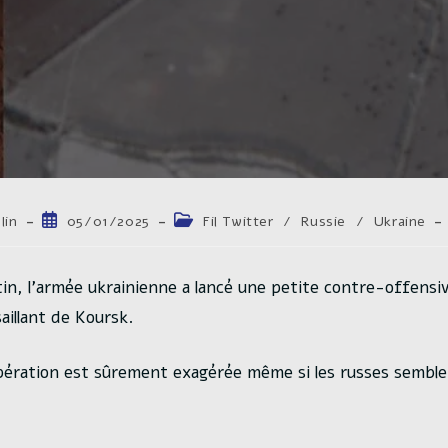
Publication
Post
lin
05/01/2025
Fil Twitter
/
Russie
/
Ukraine
publiée :
category:
in, l’armée ukrainienne a lancé une petite contre-offensiv
aillant de Koursk.
’opération est sûrement exagérée même si les russes semble