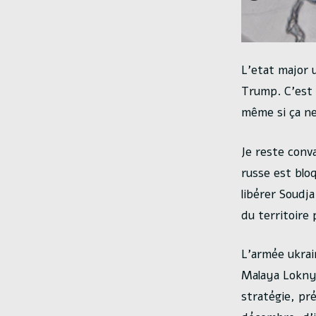
L’etat major u
Trump. C’est 
même si ça n
Je reste conv
russe est blo
libérer Soudja
du territoire
L’armée ukrai
Malaya Loknya
stratégie, p