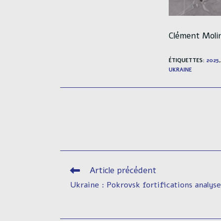
Clément Moli
ÉTIQUETTES
:
2025
,
UKRAINE
Article précédent
Read
more
Ukraine : Pokrovsk fortifications analys
articles