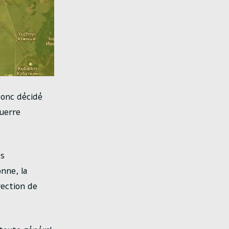
donc décidé
guerre
es
nne, la
rection de