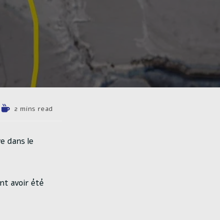
Temps
2 mins read
de
lecture :
e dans le
nt avoir été