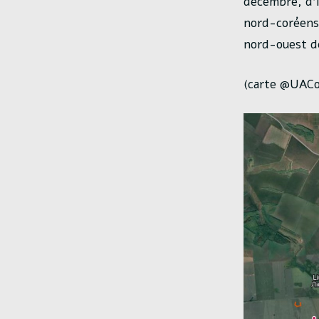
décembre, d’i
nord-coréens 
nord-ouest de
(carte @UAC