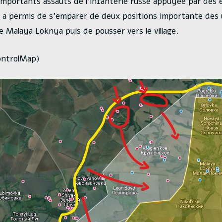
mportants assauts de l’infanterie russe appuyée par des 
a permis de s’emparer de deux positions importante des 
 Malaya Loknya puis de pousser vers le village.
ontrolMap)