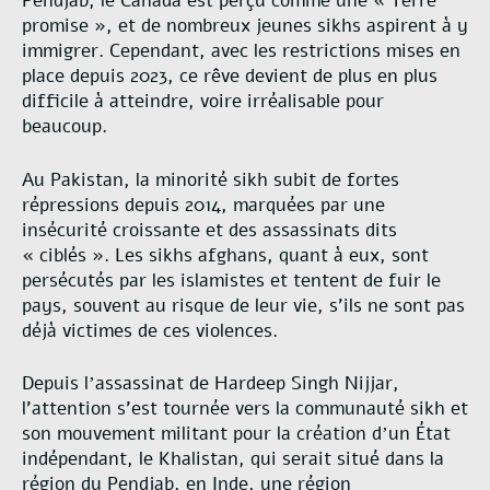
Pendjab, le Canada est perçu comme une « Terre
promise », et de nombreux jeunes sikhs aspirent à y
immigrer. Cependant, avec les restrictions mises en
place depuis 2023, ce rêve devient de plus en plus
difficile à atteindre, voire irréalisable pour
beaucoup.
Au Pakistan, la minorité sikh subit de fortes
répressions depuis 2014, marquées par une
insécurité croissante et des assassinats dits
«
cibl
és ». Les sikhs afghans, quant à eux, sont
persécutés par les islamistes et tentent de fuir le
pays, souvent au risque de leur vie, s
’
ils ne sont pas
déjà victimes de ces violences.
Depuis l
assassinat de Hardeep Singh Nijjar,
’
l’attention s’est tournée vers la communauté sikh et
son mouvement militant pour la création d
un État
’
indépendant, le Khalistan, qui serait situé dans la
région du Pendjab, en Inde, une région