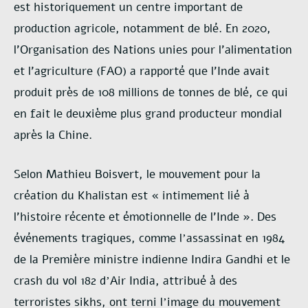
est historiquement un centre important de
production agricole, notamment de blé. En 2020,
l’Organisation des Nations unies pour l’alimentation
et l’agriculture (FAO) a rapporté que l’Inde avait
produit pr
è
s de 108 millions de tonnes de blé, ce qui
en fait le deuxi
è
me plus grand producteur mondial
apr
è
s la Chine.
Selon Mathieu Boisvert, le mouvement pour la
création du Khalistan est « intimement lié à
l’histoire récente et émotionnelle de l’Inde ». Des
événements tragiques, comme l
assassinat en 1984
’
de la Premi
è
re ministre indienne Indira Gandhi et le
crash du vol 182 d
Air India, attribu
é à des
’
terroristes sikhs, ont terni l
image du mouvement
’