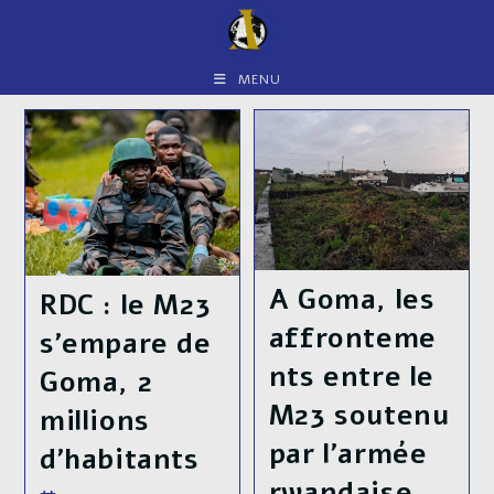
Skip
to
content
MENU
A Goma, les
RDC : le M23
affronteme
s’empare de
nts entre le
Goma, 2
M23 soutenu
millions
par l’armée
d’habitants
rwandaise