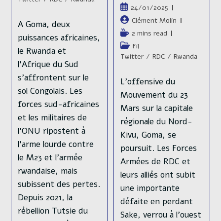
Publication
24/01/2025
publiée :
Auteur/autrice
Clément Molin
A Goma, deux
de
Temps
2 mins read
puissances africaines,
la
de
Post
Fil
le Rwanda et
publication :
lecture :
category:
Twitter
/
RDC
/
Rwanda
l'Afrique du Sud
s'affrontent sur le
L'offensive du
sol Congolais. Les
Mouvement du 23
forces sud-africaines
Mars sur la capitale
et les militaires de
régionale du Nord-
l'ONU ripostent à
Kivu, Goma, se
l'arme lourde contre
poursuit. Les Forces
le M23 et l'armée
Armées de RDC et
rwandaise, mais
leurs alliés ont subit
subissent des pertes.
une importante
Depuis 2021, la
défaite en perdant
rébellion Tutsie du
Sake, verrou à l'ouest