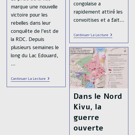
congolaise a
marque une nouvelle
rapidement attiré les
victoire pour les
convoitises et a fait…
rebelles dans leur
conquête de l'est de
La
Continuer La Lecture
la RDC. Depuis
Résurgence
Du
plusieurs semaines le
M23
Depuis
long du Lac Edouard,
2021,
…
Le
Retour
De
La
RDC
Continuer La Lecture
Guerre
:
Rwanda-
La
RDC
Cité
Dans le Nord
De
Masisi
Kivu, la
Tombe
Aux
guerre
Mains
Du
ouverte
M23