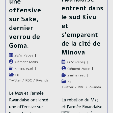
une
entrent dans
offensive
le sud Kivu
sur Sake,
et
dernier
s’emparent
verrou de
de la cité de
Goma.
Minova
Publication
23/01/2025
publiée :
Auteur/autrice
Publication
Clément Molin
21/01/2025
de
publiée :
Temps
Auteur/autrice
3 mins read
Clément Molin
la
de
de
Post
Temps
Fil
2 mins read
publication :
lecture :
la
category:
de
Twitter
/
RDC
/
Rwanda
Post
Fil
publication :
lecture :
category:
Twitter
/
RDC
/
Rwanda
Le M23 et l'armée
La rébellion du M23
Rwandaise ont lancé
et l'armée Rwandaise
une offensive sur