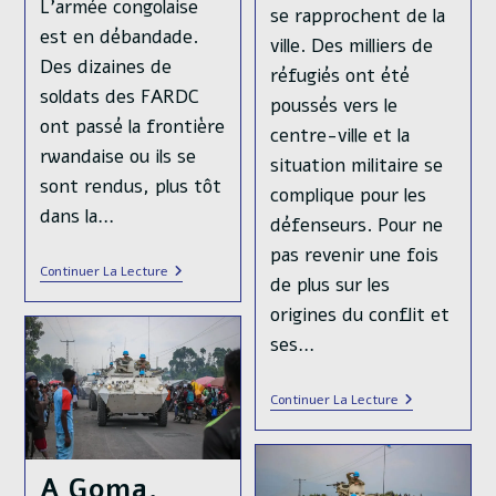
L'armée congolaise
se rapprochent de la
est en débandade.
ville. Des milliers de
Des dizaines de
réfugiés ont été
soldats des FARDC
poussés vers le
ont passé la frontière
centre-ville et la
rwandaise ou ils se
situation militaire se
sont rendus, plus tôt
complique pour les
dans la…
défenseurs. Pour ne
pas revenir une fois
RDC
Continuer La Lecture
de plus sur les
:
Le
origines du conflit et
M23
S’empare
ses…
De
Goma,
2
A
Continuer La Lecture
Millions
Goma,
D’habitants
Les
Affrontement
Entre
A Goma,
Le