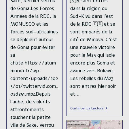
🇷🇼 sont entrés
Sake, dernier verrou
dans la région du
de Goma.Les Forces
Sud-Kivu dans l'est
Armées de la RDC, la
de la RDC 🇨🇩 et se
MONUSCO et les
sont emparés de la
forces sud-africaines
cité de Minova. C'est
se déploient autour
une nouvelle victoire
de Goma pour éviter
pour le M23 qui isole
sa
encore plus Goma et
chute.https://atum
avance vers Bukavu.
mundi.fr/wp-
Les rebelles du M23
content/uploads/202
sont entrés hier soir
5/01/twittervid.com_
et…
02d251.mp4Depuis
l'aube, de violents
Le
Continuer La Lecture
affrontements
M23
touchent la petite
Et
L’armée
ville de Sake, verrou
Rwandaise