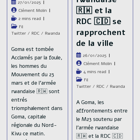
Publication
27/01/2025
🇷🇼 et la
publiée :
Auteur/autrice
Clément Molin
de
Temps
2 mins read
RDC 🇨🇩 se
la
de
Post
Fil
publication :
rapprochent
lecture :
category:
Twitter
/
RDC
/
Rwanda
de la ville
Goma est tombée
Publication
26/01/2025
Acclamés par la foule,
publiée :
Auteur/autrice
Clément Molin
les hommes du
de
Temps
4 mins read
Mouvement du 23
la
de
Post
Fil
mars et de l'armée
publication :
lecture :
category:
Twitter
/
RDC
/
Rwanda
rwandaise 🇷🇼 sont
entrés
A Goma, les
triomphalement dans
affrontements entre
Goma, capitale
le M23 soutenu par
régionale du Nord-
l'armée rwandaise
Kivu ce matin.
🇷🇼 et la RDC 🇨🇩