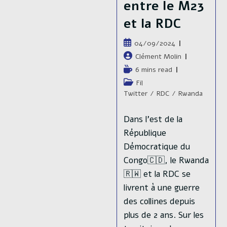
entre le M23
et la RDC
Publication
04/09/2024
publiée :
Auteur/autrice
Clément Molin
de
Temps
6 mins read
la
de
Post
Fil
publication :
lecture :
category:
Twitter
/
RDC
/
Rwanda
Dans l'est de la
République
Démocratique du
Congo🇨🇩, le Rwanda
🇷🇼 et la RDC se
livrent à une guerre
des collines depuis
plus de 2 ans. Sur les