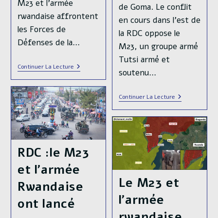
M23 et l'armée
de Goma. Le conflit
rwandaise affrontent
en cours dans l'est de
les Forces de
la RDC oppose le
Défenses de la…
M23, un groupe armé
Tutsi armé et
A
Continuer La Lecture
soutenu…
Goma,
Deux
Puissances
L’offensive
Continuer La Lecture
Africaines,
Du
Le
Mouvement
Rwanda
Du
Et
23
L’Afrique
Mars
Du
Sur
Sud
RDC :le M23
La
S’affrontent
Capitale
Sur
et l’armée
Régionale
Le
Du
Sol
Le M23 et
Nord-
Rwandaise
Congolais
Kivu,
l’armée
Goma,
ont lancé
Se
rwandaise
Poursuit