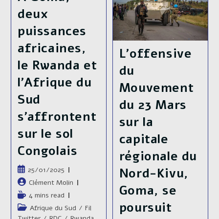
M23
deux
Soutenu
Par
puissances
L’armée
Rwandaise
🇷🇼
africaines,
L’offensive
Et
La
le Rwanda et
RDC
du
🇨🇩
l’Afrique du
Se
Mouvement
Rapprochent
Sud
De
du 23 Mars
La
s’affrontent
Ville
sur la
sur le sol
capitale
Congolais
régionale du
Publication
Nord-Kivu,
25/01/2025
publiée :
Auteur/autrice
Clément Molin
Goma, se
de
Temps
4 mins read
la
poursuit
de
Post
Afrique du Sud
/
Fil
publication :
lecture :
category:
Twitter
/
RDC
/
Rwanda