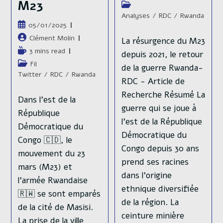
de
M23
Post
publication :
lecture :
category:
Analyses
/
RDC
/
Rwanda
Publication
05/01/2025
publiée :
Auteur/autrice
Clément Molin
La résurgence du M23
de
Temps
3 mins read
depuis 2021, le retour
la
de
Post
Fil
de la guerre Rwanda-
publication :
lecture :
category:
Twitter
/
RDC
/
Rwanda
RDC - Article de
Recherche Résumé La
Dans l'est de la
guerre qui se joue à
République
l’est de la République
Démocratique du
Démocratique du
Congo 🇨🇩, le
Congo depuis 30 ans
mouvement du 23
prend ses racines
mars (M23) et
dans l’origine
l'armée Rwandaise
ethnique diversifiée
🇷🇼 se sont emparés
de la région. La
de la cité de Masisi.
ceinture minière
La prise de la ville