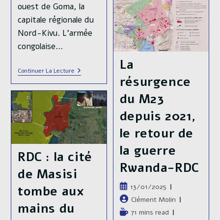
Entrent
ouest de Goma, la
Dans
capitale régionale du
Le
Sud
Nord-Kivu. L'armée
Kivu
Et
congolaise…
S’emparent
De
La
La
RDC
Continuer La Lecture
Cité
:le
résurgence
De
M23
Minova
Et
du M23
L’armée
Rwandaise
depuis 2021,
Ont
Lancé
le retour de
Une
Offensive
la guerre
Sur
RDC : la cité
Sake,
Rwanda-RDC
Dernier
de Masisi
Verrou
De
Publication
13/01/2025
tombe aux
Goma.
publiée :
Auteur/autrice
Clément Molin
mains du
de
Temps
71 mins read
la