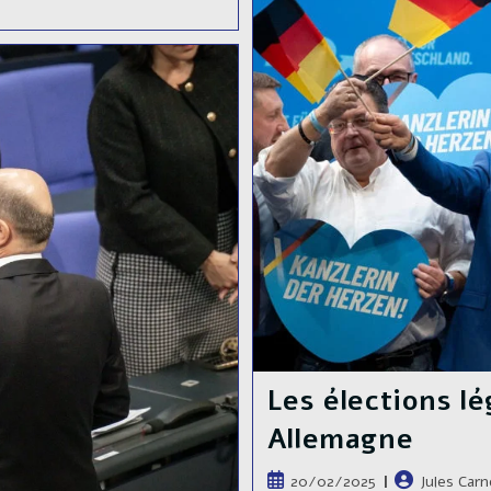
Les élections lé
Allemagne
Publication
Auteur/autric
20/02/2025
Jules Carn