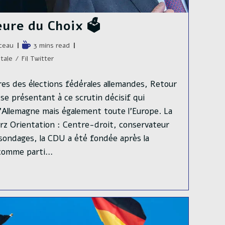
ure du Choix 🗳️
e
Temps
ceau
3 mins read
de
tale
/
Fil Twitter
lecture :
es des élections fédérales allemandes, Retour
 se présentant à ce scrutin décisif qui
’Allemagne mais également toute l’Europe. La
z Orientation : Centre-droit, conservateur
sondages, la CDU a été fondée après la
 comme parti…