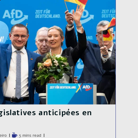
gislatives anticipées en
e
Temps
eiro
5 mins read