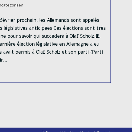
de
ncategorized
lecture :
évrier prochain, les Allemands sont appelés
s législatives anticipées.Ces élections sont très
ne pour savoir qui succédera à Olaf Scholz.🧵
nière élection législative en Allemagne a eu
e avait permis à Olaf Scholz et son parti (Parti
nir…