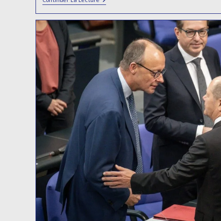
Continuer La Lecture
:
Le
Mythique
Pacte
Secret
Qui
A
Façonné
La
Droite
Allemande