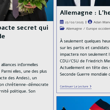
Allemagne : L’he
Publication
Auteur/autric
23/02/2025
Adan Man
acte secret qui
publiée :
de
Post
Allemagne
/
Europe occiden
la
category:
de
publication :
À seulement quelques heur
sur les partis et candidats
impactera non seulement l
CDU/CSU de Friedrich Mer
 alliances informelles
Actuellement en tête des 
 Parmi elles, une des plus
Seconde Guerre mondiale
acte des Andes), un
ion chrétienne-démocrate
Allemagne
Continuer La Lecture
:
nité politique. Son
L’heure
Du
Choix
🗳️