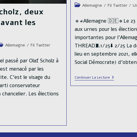
publiée :
de
Post
Allemagne
/
Fil Twitter
/
U
cholz, deux
la
category:
publication :
 avant les
🔹#Allemagne 🇩🇪🔹Le 23 f
aux urnes pour les élection
importantes pour l’Allemag
ost
Allemagne
/
Fil Twitter
THREAD🧵1/25⬇️ 2/25 La der
ategory:
lieu en septembre 2021, ell
l passé par Olaf Scholz à
Social Démocrate) d’obte
 est menacé par les
ite. C'est le visage du
Les
Continuer La Lecture
Élections
arti conservateur
Législatives
Anticipées
 chancelier. Les élections
En
Allemagne