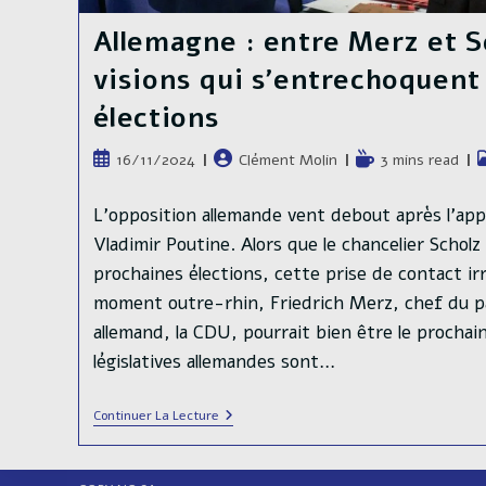
Allemagne : entre Merz et S
visions qui s’entrechoquent
élections
Publication
Auteur/autrice
Temps
P
16/11/2024
Clément Molin
3 mins read
publiée :
de
de
c
la
lecture :
L'opposition allemande vent debout après l'appe
publication :
Vladimir Poutine. Alors que le chancelier Scholz
prochaines élections, cette prise de contact irr
moment outre-rhin, Friedrich Merz, chef du p
allemand, la CDU, pourrait bien être le prochain
législatives allemandes sont…
Allemagne
Continuer La Lecture
:
Entre
Merz
Et