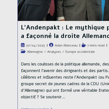
L’Andenpakt : Le mythique p
a façonné la droite Alleman
Publication
Auteur/autrice
Temps
07/04/2025
Adan Manceau
7 mins read
publiée :
de
de
Post
Allemagne
/
Analyses
/
Europe occidentale
la
lecture :
category:
publication :
Dans les coulisses de la politique allemande, des
façonnent l’avenir des dirigeants et des partis.
célèbres et influentes reste l’Andenpakt (ou P
groupe secret de jeunes cadres de la CDU (Un
d'Allemagne) qui ont formé une véritable frater
objectif ? Se soutenir…
L’Andenpakt