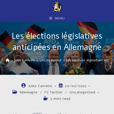
Skip
to
content
MENU
Les élections législatives
anticipées en Allemagne
>
Jules Carneiro
>
Uncategorized
>
Les élections législatives antic
Auteur/autrice
Publication
Jules Carneiro
20/02/2025
de
publiée :
Post
Allemagne
/
Fil Twitter
/
Uncategorized
la
category:
Temps
5 mins read
publication :
de
lecture :