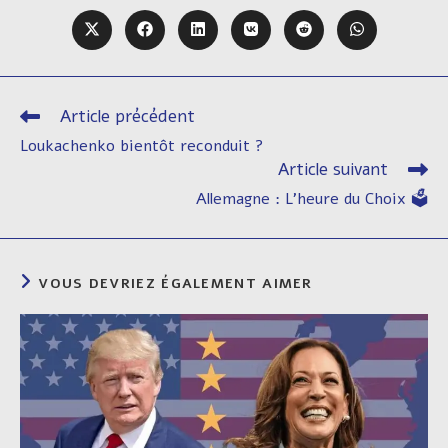
CE
CONTENU
Ouvrir
Ouvrir
Ouvrir
Ouvrir
Ouvrir
Ouvrir
dans
dans
dans
dans
dans
dans
une
une
une
une
une
une
autre
autre
autre
autre
autre
autre
fenêtre
fenêtre
fenêtre
fenêtre
fenêtre
fenêtre
Article précédent
Read
more
Loukachenko bientôt reconduit ?
articles
Article suivant
Allemagne : L’heure du Choix 🗳️
VOUS DEVRIEZ ÉGALEMENT AIMER