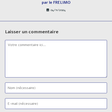
par le FRELIMO
04/11/2024
Laisser un commentaire
Comment
Enter
your
name
Enter
or
your
username