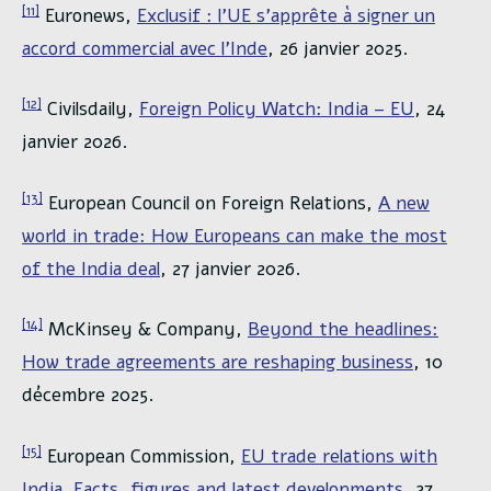
[11]
Euronews,
Exclusif : l’UE s’apprête à signer un
accord commercial avec l’Inde
, 26 janvier 2025.
[12]
Civilsdaily,
Foreign Policy Watch: India – EU
, 24
janvier 2026.
[13]
European Council on Foreign Relations,
A new
world in trade: How Europeans can make the most
of the India deal
, 27 janvier 2026.
[14]
McKinsey & Company,
Beyond the headlines:
How trade agreements are reshaping business
, 10
décembre 2025.
[15]
European Commission,
EU trade relations with
India. Facts, figures and latest developments
, 27