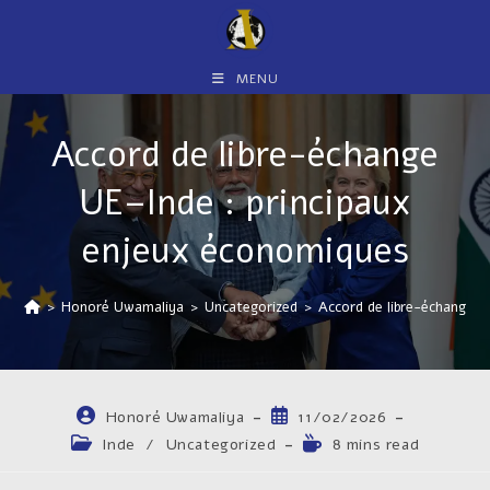
Skip
to
content
MENU
Accord de libre-échange
UE–Inde : principaux
enjeux économiques
>
Honoré Uwamaliya
>
Uncategorized
>
Accord de libre-échange U
Auteur/autrice
Publication
Honoré Uwamaliya
11/02/2026
de
publiée :
Post
Temps
Inde
/
Uncategorized
8 mins read
la
category:
de
publication :
lecture :