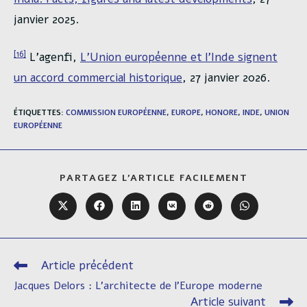
janvier 2025.
[16]
L’agenfi,
L’Union européenne et l’Inde signent
un accord commercial historique
, 27 janvier 2026.
ÉTIQUETTES
:
COMMISSION EUROPÉENNE
,
EUROPE
,
HONORE
,
INDE
,
UNION
EUROPÉENNE
PARTAGER
PARTAGEZ L'ARTICLE FACILEMENT
CE
CONTENU
Ouvrir
Ouvrir
Ouvrir
Ouvrir
Ouvrir
Ouvrir
dans
dans
dans
dans
dans
dans
une
une
une
une
une
une
autre
autre
autre
autre
autre
autre
fenêtre
fenêtre
fenêtre
fenêtre
fenêtre
fenêtre
Article précédent
Read
more
Jacques Delors : L’architecte de l’Europe moderne
articles
Article suivant