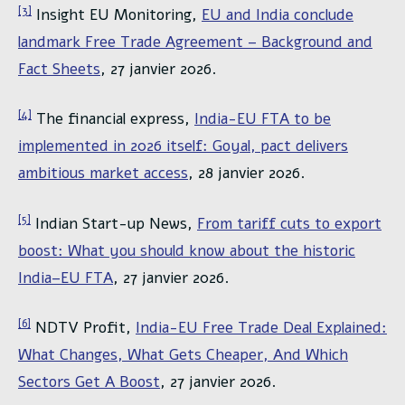
[3]
Insight EU Monitoring,
EU and India conclude
landmark Free Trade Agreement – Background and
Fact Sheets
, 27 janvier 2026.
[4]
The financial express,
India-EU FTA to be
implemented in 2026 itself: Goyal, pact delivers
ambitious market access
, 28 janvier 2026.
[5]
Indian Start-up News,
From tariff cuts to export
boost: What you should know about the historic
India–EU FTA
, 27 janvier 2026.
[6]
NDTV Profit,
India-EU Free Trade Deal Explained:
What Changes, What Gets Cheaper, And Which
Sectors Get A Boost
, 27 janvier 2026.