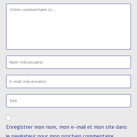
Comment
Enter
your
name
Enter
or
your
username
email
to
Saisir
address
comment
l’URL
to
de
comment
votre
Enregistrer mon nom, mon e-mail et mon site dans
site
le navigateur pour mon prochain commentaire.
(facultatif)