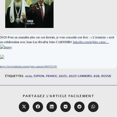
20/20 Pour en connaître plus sur son histoire, je vous conseille son livre : « L’éclaireur » écrit
en collaboration avec Jean-Luc RivaPar Jules CARNEIRO
linkedin.com/in/jules-carne…
https://www.linkedin.com/in/jules-carneiro-9b0532339/
ÉTIQUETTES
:
2025
,
ESPION
,
FRANCE
,
JULES
,
JULES CARNEIRO
,
KGB
,
RUSSIE
PARTAGER
PARTAGEZ L'ARTICLE FACILEMENT
CE
CONTENU
Ouvrir
Ouvrir
Ouvrir
Ouvrir
Ouvrir
Ouvrir
dans
dans
dans
dans
dans
dans
une
une
une
une
une
une