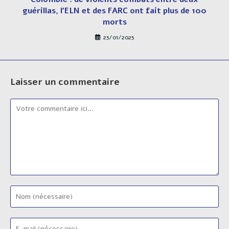
guérillas, l’ELN et des FARC ont fait plus de 100
morts
23/01/2025
Laisser un commentaire
Comment
Enter
your
name
Enter