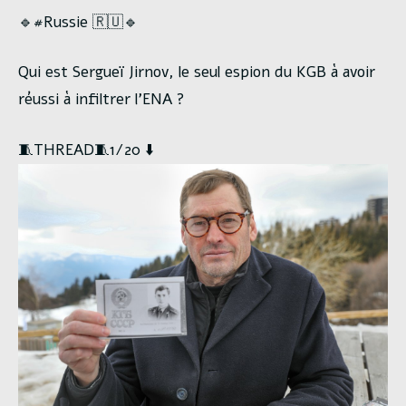
🔹#Russie 🇷🇺🔹
Qui est Sergueï Jirnov, le seul espion du KGB à avoir
réussi à infiltrer l’ENA ?
🧵THREAD🧵1/20 ⬇️