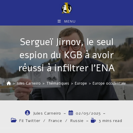
Skip
to
content
MENU
Sergueï Jirnov, le seul
espion du KGB à avoir
réussi à infiltrer l’ENA
>
Jules Carneiro
>
Thématiques
>
Europe
>
Europe occidentale
>
Auteur/autrice
Publication
Jules Carneiro
02/05/2025
de
publiée :
Post
Temps
Fil Twitter
/
France
/
Russie
3 mins read
la
category:
de
publication :
lecture :