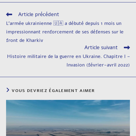
autre
autre
autre
autre
autre
autre
fenêtre
fenêtre
fenêtre
fenêtre
fenêtre
fenêtre
Article précédent
Read
more
L’armée ukrainienne 🇺🇦 a débuté depuis 1 mois un
articles
impressionnant renforcement de ses défenses sur le
front de Kharkiv
Article suivant
Histoire militaire de la guerre en Ukraine. Chapitre I –
Invasion (février-avril 2022)
VOUS DEVRIEZ ÉGALEMENT AIMER