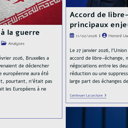
Accord de libre
principaux enj
à la guerre
Publication
Auteur/autric
11/02/2026
Honoré Uw
publiée :
de
Post
Analyses
la
category:
Le 27 janvier 2026, l’Unio
publication :
vrier 2026, Bruxelles a
accord de libre-échange, 
 venaient de déclencher
négociations entre les deu
ue européenne aura été
réduction ou une suppress
t, pourtant, n’était pas
large part des échanges d
it les Européens à ne
Accord
Continuer La Lecture
De
Libre-
Échange
UE–
Inde
:
Principaux