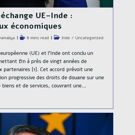
-échange UE–Inde :
eux économiques
e
Temps
Post
amaliya
8 mins read
Inde
/
Uncategorized
de
category:
lecture :
n européenne (UE) et l’Inde ont conclu un
mettant fin à près de vingt années de
x partenaires [1]. Cet accord prévoit une
ion progressive des droits de douane sur une
e biens et de services, couvrant une…