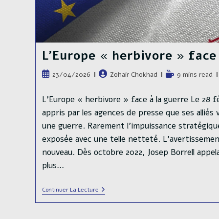
L’Europe « herbivore » face 
Publication
Auteur/autrice
Temps
23/04/2026
Zohair Chokhad
9 mins read
publiée :
de
de
la
lecture :
L’Europe « herbivore » face à la guerre Le 28 fé
publication :
appris par les agences de presse que ses alliés
une guerre. Rarement l’impuissance stratégiq
exposée avec une telle netteté. L’avertissemen
nouveau. Dès octobre 2022, Josep Borrell appela
plus…
L’Europe
Continuer La Lecture
«
Herbivore
»