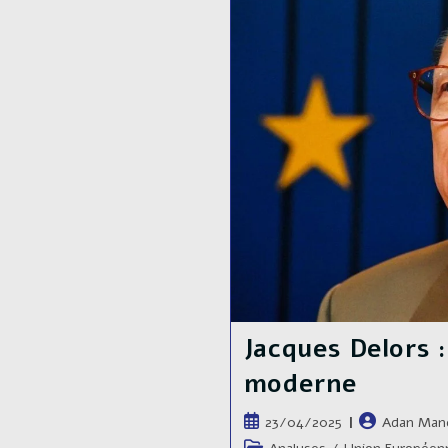
Enjeux
Économiques
Jacques Delors :
moderne
Publication
Auteur/autric
23/04/2025
Adan Man
publiée :
de
Post