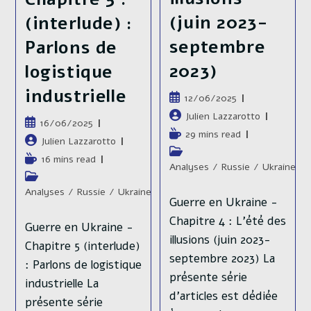
(juin 2023-
(interlude) :
septembre
Parlons de
2023)
logistique
industrielle
Publication
12/06/2025
publiée :
Auteur/autrice
Julien Lazzarotto
Publication
16/06/2025
de
Temps
29 mins read
publiée :
Auteur/autrice
Julien Lazzarotto
la
de
Post
de
Temps
publication :
16 mins read
lecture :
category:
Analyses
/
Russie
/
Ukraine
la
de
Post
publication :
lecture :
category:
Analyses
/
Russie
/
Ukraine
Guerre en Ukraine -
Chapitre 4 : L'été des
Guerre en Ukraine -
illusions (juin 2023-
Chapitre 5 (interlude)
septembre 2023) La
: Parlons de logistique
présente série
industrielle La
d’articles est dédiée
présente série