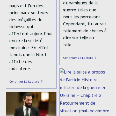
dynamiques de la
pays est l’un des
guerre telles que
principaux vecteurs
nous les percevons.
des inégalités de
Cependant, il y aurait
richesse qui
tellement de choses à
affectent aujourd’hui
dire sur telle ou
encore la société
telle…
mexicaine. En effet,
tandis que le Nord
Histoire
Continuer La Lecture
affiche des
Militaire
De
indicateurs…
La
Guerre
En
Les
Continuer La Lecture
Ukraine
Inégalités
–
Territoriales
Chapitre
De
3
Richesse
:
Au
Réorganisatio
Mexique,
(novembre
Une
2022-
Fracture
Mai