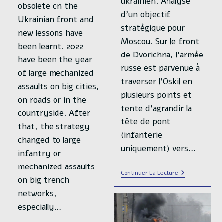
ukrainien. Analyse
obsolete on the
d'un objectif
Ukrainian front and
stratégique pour
new lessons have
Moscou. Sur le front
been learnt. 2022
de Dvorichna, l'armée
have been the year
russe est parvenue à
of large mechanized
traverser l'Oskil en
assaults on big cities,
plusieurs points et
on roads or in the
tente d'agrandir la
countryside. After
tête de pont
that, the strategy
(infanterie
changed to large
uniquement) vers…
infantry or
mechanized assaults
Vers
Continuer La Lecture
on big trench
Une
Victoire
networks,
Russe
🇷🇺
especially…
Sur
L’Oskil