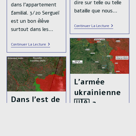
dire sur telle ou telle
dans l’appartement
bataille que nous…
familial. 3/20 Sergueï
est un bon élève
Histoire
Continuer La Lecture
surtout dans les…
Militaire
De
La
Sergueï
Continuer La Lecture
Guerre
Jirnov,
En
Le
Ukraine.
Seul
Chapitre
Espion
I
Du
–
KGB
Invasion
À
(février-
L’armée
Avoir
Avril
Réussi
2022)
ukrainienne
À
Dans l’est de
Infiltrer
🇺🇦 a
L’ENA
l’Ukraine
débuté
🇺🇦, des
depuis 1
centaines de
mois un