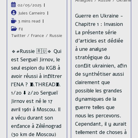
Analyses
/
Russie
/
Ukraine
Publication
02/05/2025
publiée :
Auteur/autrice
Jules Carneiro
Guerre en Ukraine -
de
Temps
3 mins read
Chapitre 1 : Invasion
la
de
Post
Fil
La présente série
publication :
lecture :
category:
Twitter
/
France
/
Russie
d’articles est dédiée
à une analyse
🔹#Russie 🇷🇺🔹 Qui
stratégique du
est Sergueï Jirnov, le
conflit ukrainien, afin
seul espion du KGB à
de synthétiser aussi
avoir réussi à infiltrer
clairement que
l’ENA ? 🧵THREAD🧵
possible les grandes
1/20 ⬇️ 2/20 Sergueï
dynamiques de la
Jirnov est né le 17
guerre telles que
avril 1961 à Moscou. Il
nous les percevons.
a vécu durant son
Cependant, il y aurait
enfance à Zélénograd
tellement de choses à
(30 km de Moscou)