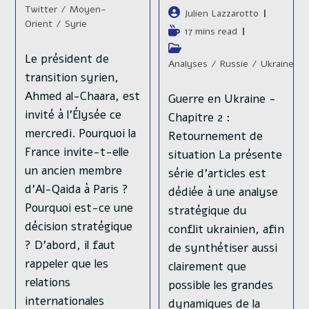
publication :
lecture :
category:
Twitter
/
Moyen-
publiée :
Auteur/autrice
Julien Lazzarotto
Orient
/
Syrie
de
Temps
17 mins read
la
de
Post
publication :
Le président de
lecture :
category:
Analyses
/
Russie
/
Ukraine
transition syrien,
Ahmed al-Chaara, est
Guerre en Ukraine -
invité à l’Élysée ce
Chapitre 2 :
mercredi. Pourquoi la
Retournement de
France invite-t-elle
situation La présente
un ancien membre
série d’articles est
d’Al-Qaida à Paris ?
dédiée à une analyse
Pourquoi est-ce une
stratégique du
décision stratégique
conflit ukrainien, afin
? D’abord, il faut
de synthétiser aussi
rappeler que les
clairement que
relations
possible les grandes
internationales
dynamiques de la