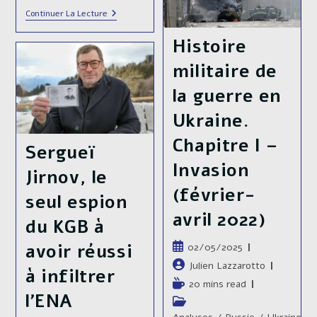
En
The
Continuer La Lecture
2025
War
?
🇺🇦/
Histoire
🇷🇺
Of
militaire de
2025
Has
la guerre en
Nothing
To
Do
Ukraine.
Anymore
With
Chapitre I –
Sergueï
The
War
Invasion
Of
Jirnov, le
2022
(février-
seul espion
avril 2022)
du KGB à
avoir réussi
Publication
02/05/2025
publiée :
Auteur/autrice
Julien Lazzarotto
à infiltrer
de
Temps
20 mins read
la
l’ENA
de
Post
publication :
lecture :
category: