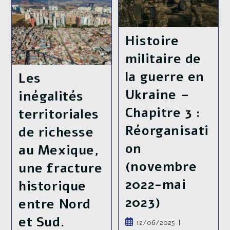
Guerre
–
En
Chapitre
Ukraine
4
–
:
Chapitre
Histoire
L’été
5
Des
:
militaire de
Illusions
(interlude)
(juin
:
la guerre en
2023-
Les
Parlons
Septembre
De
2023)
Ukraine –
Logistique
inégalités
Industrielle
Chapitre 3 :
territoriales
Réorganisati
de richesse
on
au Mexique,
(novembre
une fracture
2022-mai
historique
2023)
entre Nord
et Sud.
Publication
12/06/2025