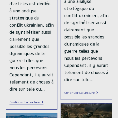
à une analyse
d’articles est dédiée
stratégique du
à une analyse
conflit ukrainien, afin
stratégique du
de synthétiser aussi
conflit ukrainien, afin
clairement que
de synthétiser aussi
possible les grandes
clairement que
dynamiques de la
possible les grandes
guerre telles que
dynamiques de la
nous les percevons.
guerre telles que
Cependant, il y aurait
nous les percevons.
tellement de choses à
Cependant, il y aurait
dire sur telle…
tellement de choses à
dire sur telle ou…
Histoire
Continuer La Lecture
Militaire
De
Histoire
Continuer La Lecture
La
Militaire
Guerre
De
En
La
Ukraine