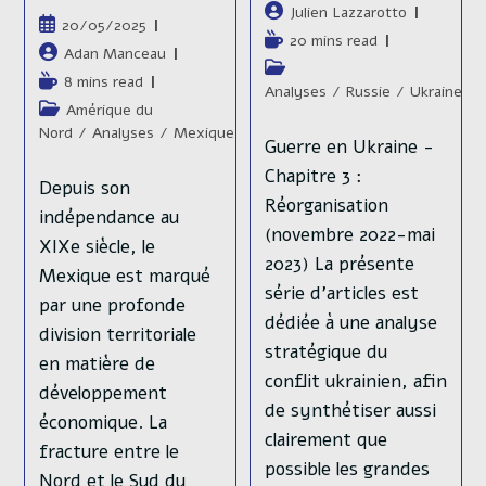
publiée :
Auteur/autrice
Julien Lazzarotto
Publication
20/05/2025
de
Temps
20 mins read
publiée :
Auteur/autrice
Adan Manceau
la
de
Post
de
publication :
Temps
8 mins read
lecture :
category:
Analyses
/
Russie
/
Ukraine
la
de
Post
Amérique du
publication :
lecture :
category:
Nord
/
Analyses
/
Mexique
Guerre en Ukraine -
Chapitre 3 :
Depuis son
Réorganisation
indépendance au
(novembre 2022-mai
XIXe siècle, le
2023) La présente
Mexique est marqué
série d’articles est
par une profonde
dédiée à une analyse
division territoriale
stratégique du
en matière de
conflit ukrainien, afin
développement
de synthétiser aussi
économique. La
clairement que
fracture entre le
possible les grandes
Nord et le Sud du