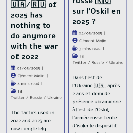
russe 🇷🇺
🇺🇦/🇷🇺 of
2022)
France
sur l’Oskil en
2025 has
2025 ?
nothing to
Publication
04/05/2025
do anymore
publiée :
Auteur/autrice
Clément Molin
with the war
de
Temps
3 mins read
la
of 2022
de
Post
Fil
publication :
lecture :
category:
Twitter
/
Russie
/
Ukraine
Publication
02/05/2025
publiée :
Auteur/autrice
Clément Molin
Dans l'est de
de
Temps
4 mins read
l'Ukraine 🇺🇦, après
la
de
Post
Fil
2 ans et demi de
publication :
lecture :
category:
Twitter
/
Russie
/
Ukraine
présence ukrainienne
à l'est de l'Oskil,
The tactics used in
l'armée russe tente
2022 and 2023 are
d'isoler le dispositif
now completely