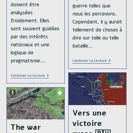
doivent être
guerre telles que
analysées
nous les percevons.
froidement. Elles
Cependant, il y aurait
sont souvent guidées
tellement de choses à
par des intérêts
dire sur telle ou telle
nationaux et une
bataille…
logique de
pragmatisme.…
Histoire
Continuer La Lecture
Militaire
De
La
Ahmed
Continuer La Lecture
Guerre
Al-
En
Chaara,
Ukraine
Un
–
Ancien
Chapitre
Djihadhste
2
À
:
L’Elysée.
Vers une
Retournemen
Un
De
Choix
victoire
Situation
Stratégique
The war
(mai-
Pour
Novembre
La