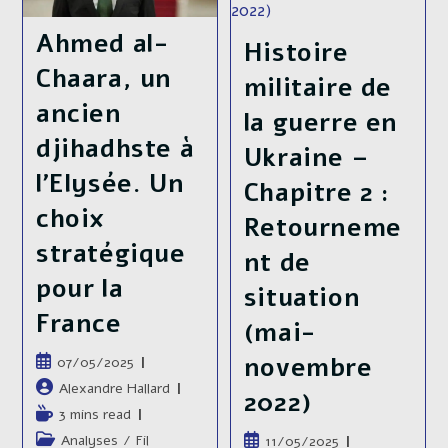
Historique
2023)
Entre
Ahmed al-
Nord
Histoire
Et
Chaara, un
Sud.
militaire de
ancien
la guerre en
djihadhste à
Ukraine –
l’Elysée. Un
Chapitre 2 :
choix
Retourneme
stratégique
nt de
pour la
situation
France
(mai-
novembre
Publication
07/05/2025
publiée :
Auteur/autrice
Alexandre Hallard
2022)
de
Temps
3 mins read
la
de
Post
Analyses
/
Fil
Publication
11/05/2025