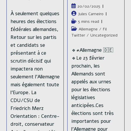
Publication
20/02/2025
publiée :
À seulement quelques
Auteur/autrice
Jules Carneiro
de
heures des élections
Temps
5 mins read
la
de
fédérales allemandes,
Post
Allemagne
/
Fil
publication :
lecture :
category:
Twitter
/
Uncategorized
Retour sur les partis
et candidats se
🔹#Allemagne 🇩🇪
présentant à ce
🔹Le 23 février
scrutin décisif qui
prochain, les
impactera non
Allemands sont
seulement l’Allemagne
appelés aux urnes
mais également toute
pour les élections
l’Europe. La
législatives
CDU/CSU de
anticipées.Ces
Friedrich Merz
élections sont très
Orientation : Centre-
importantes pour
droit, conservateur
l’Allemagne pour