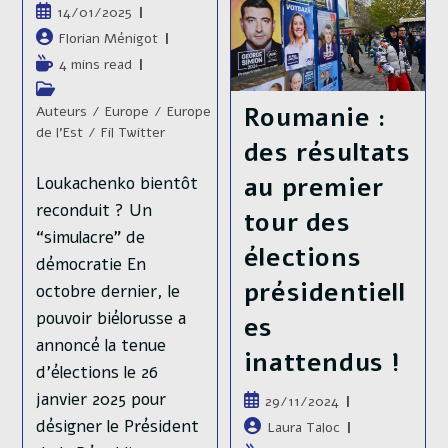
Publication
14/01/2025
publiée :
Auteur/autrice
Florian Ménigot
de
Temps
4 mins read
la
de
Post
publication :
lecture :
Roumanie :
category:
Auteurs
/
Europe
/
Europe
de l'Est
/
Fil Twitter
des résultats
au premier
Loukachenko bientôt
reconduit ? Un
tour des
“simulacre” de
élections
démocratie En
présidentiell
octobre dernier, le
pouvoir biélorusse a
es
annoncé la tenue
inattendus !
d’élections le 26
janvier 2025 pour
Publication
29/11/2024
publiée :
désigner le Président
Auteur/autrice
Laura Taloc
de