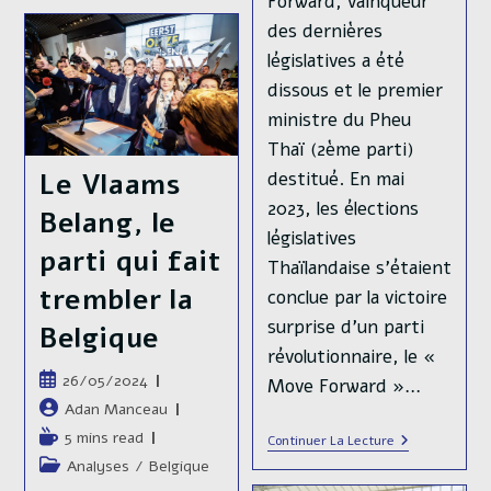
Forward, vainqueur
:
Rebondissements
des dernières
Et
Scandales
législatives a été
D’une
dissous et le premier
Élection
Hors
ministre du Pheu
Norme.
Thaï (2ème parti)
destitué. En mai
Le Vlaams
2023, les élections
Belang, le
législatives
parti qui fait
Thaïlandaise s'étaient
trembler la
conclue par la victoire
surprise d'un parti
Belgique
révolutionnaire, le «
Publication
26/05/2024
Move Forward »…
publiée :
Auteur/autrice
Adan Manceau
de
Temps
5 mins read
Thaïlande
Continuer La Lecture
la
:
de
Post
Analyses
/
Belgique
Dissolution
publication :
lecture :
category: