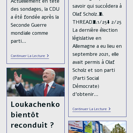
Actuellement en tête
savoir qui succédera à
des sondages, la CDU
Olaf Scholz.🧵
a été fondée après la
THREAD🧵1/25⬇️ 2/25
Seconde Guerre
La dernière élection
mondiale comme
législative en
parti…
Allemagne a eu lieu en
septembre 2021, elle
Allemagne
Continuer La Lecture
:
avait permis à Olaf
L’heure
Scholz et son parti
Du
Choix
(Parti Social
🗳️
Démocrate)
d’obtenir…
Loukachenko
Les
Continuer La Lecture
bientôt
Élections
Législatives
Anticipées
reconduit ?
En
Allemagne