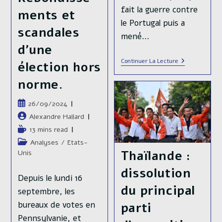
fait la guerre contre
ments et
le Portugal puis a
scandales
mené…
d’une
Mozambique
Continuer La Lecture
élection hors
:
L’armée
norme.
Tire
À
Balles
Publication
26/09/2024
Réelles
publiée :
Sur
Auteur/autrice
Alexandre Hallard
Les
de
Temps
13 mins read
Manifestants
la
de
Qui
Post
Analyses
/
Etats-
publication :
Dénoncent
lecture :
Thaïlande :
category:
Unis
Une
Élection
dissolution
Volée
Depuis le lundi 16
Par
du principal
Le
septembre, les
FRELIMO
bureaux de votes en
parti
Pennsylvanie, et