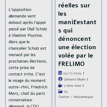
réelles sur
L'opposition
les
allemande vent
manifestant
debout après l'appel
passé par Olaf Scholz
s qui
à Vladimir Poutine.
dénoncent
Alors que le
une élection
chancelier Scholz est
volée par le
menacé par les
prochaines élections,
FRELIMO
cette prise de
Publication
04/11/2024
contact irrite. C'est
publiée :
Auteur/autrice
Clément Molin
le visage du moment
de
Temps
2 mins read
outre-rhin, Friedrich
la
de
Post
Fil
Merz, chef du parti
publication :
lecture :
category:
Twitter
/
Mozambique
conservateur
allemand, la CDU,