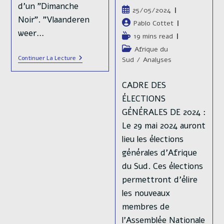
d'un "Dimanche
Publication
25/05/2024
Noir". "Vlaanderen
publiée :
Auteur/autrice
Pablo Cottet
weer…
de
Temps
19 mins read
la
de
Post
Afrique du
publication :
lecture :
Le
Continuer La Lecture
category:
Sud
/
Analyses
Vlaams
Belang,
Le
CADRE DES
Parti
ÉLECTIONS
Qui
Fait
GÉNÉRALES DE 2024 :
Trembler
La
Le 29 mai 2024 auront
Belgique
lieu les élections
générales d'Afrique
du Sud. Ces élections
permettront d'élire
les nouveaux
membres de
l'Assemblée Nationale