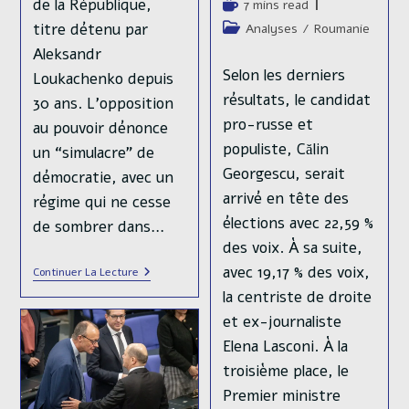
de la République,
Temps
7 mins read
la
de
Post
titre détenu par
Analyses
/
Roumanie
publication :
lecture :
category:
Aleksandr
Selon les derniers
Loukachenko depuis
résultats, le candidat
30 ans. L’opposition
pro-russe et
au pouvoir dénonce
populiste, Călin
un “simulacre” de
Georgescu, serait
démocratie, avec un
arrivé en tête des
régime qui ne cesse
élections avec 22,59 %
de sombrer dans…
des voix. À sa suite,
avec 19,17 % des voix,
Loukachenko
Continuer La Lecture
Bientôt
la centriste de droite
Reconduit
?
et ex-journaliste
Elena Lasconi. À la
troisième place, le
Premier ministre