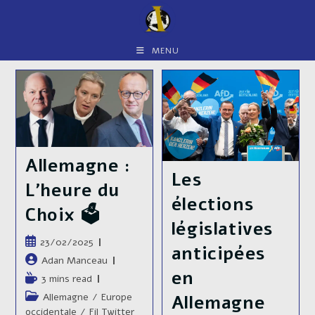
Skip
to
content
MENU
Allemagne :
Les
L’heure du
élections
Choix 🗳️
législatives
Publication
23/02/2025
anticipées
publiée :
Auteur/autrice
Adan Manceau
en
de
Temps
3 mins read
la
de
Post
Allemagne
/
Europe
Allemagne
publication :
lecture :
category:
occidentale
/
Fil Twitter