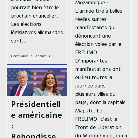
Mozambique :
pourrait bien être le
L'armée tire à balles
prochain chancelier.
réelles sur les
Les élections
manifestants qui
législatives allemandes
dénoncent une
sont…
élection volée par le
FRELIMO.
Allemagne
Continuer La Lecture
D'imporantes
:
Entre
manifestations ont
Merz
Et
eu lieu toutes la
Scholz,
journée dans
Deux
Visions
plusieurs villes du
Qui
S’entrechoquent
pays, dont la capitale
Présidentiell
Avant
Maputo. Le
Les
e américaine
Élections
FRELIMO, c'est le
:
Front de Libération
Rebondisse
du Mozambique, qui a