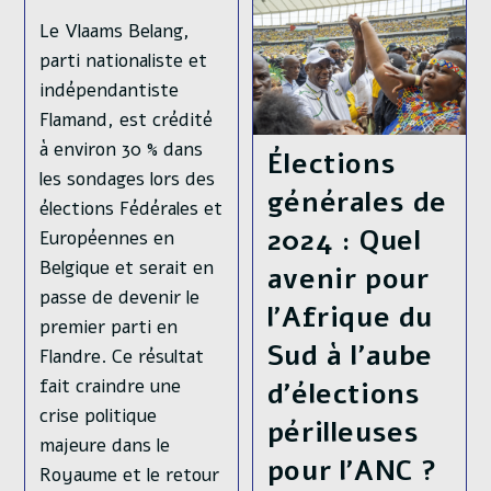
Du
Principal
Le Vlaams Belang,
Parti
D’opposition
parti nationaliste et
Et
indépendantiste
Destitution
Du
Flamand, est crédité
Premier
Ministre
à environ 30 % dans
Élections
les sondages lors des
générales de
élections Fédérales et
2024 : Quel
Européennes en
Belgique et serait en
avenir pour
passe de devenir le
l’Afrique du
premier parti en
Sud à l’aube
Flandre. Ce résultat
fait craindre une
d’élections
crise politique
périlleuses
majeure dans le
pour l’ANC ?
Royaume et le retour