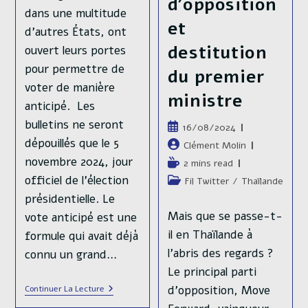
d’opposition
dans une multitude
et
d’autres États, ont
destitution
ouvert leurs portes
pour permettre de
du premier
voter de manière
ministre
anticipé. Les
bulletins ne seront
Publication
16/08/2024
publiée :
dépouillés que le 5
Auteur/autrice
Clément Molin
de
novembre 2024, jour
Temps
2 mins read
la
de
officiel de l’élection
Post
Fil Twitter
/
Thaïlande
publication :
lecture :
category:
présidentielle. Le
Mais que se passe-t-
vote anticipé est une
il en Thaïlande à
formule qui avait déjà
l'abris des regards ?
connu un grand…
Le principal parti
Présidentielle
d'opposition, Move
Continuer La Lecture
Américaine