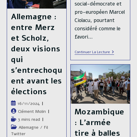
social-démocrate et
pro-européen Marcel
Allemagne :
Ciolacu, pourtant
entre Merz
considéré comme le
et Scholz,
favori…
deux visions
Roumanie
Continuer La Lecture
:
qui
Des
Résultats
s’entrechoqu
Au
Premier
ent avant les
Tour
Des
élections
Élections
Présidentielle
Inattendus
Publication
16/11/2024
!
Mozambique
publiée :
Auteur/autrice
Clément Molin
de
Temps
3 mins read
: L’armée
la
de
Post
Allemagne
/
Fil
publication :
tire à balles
lecture :
category:
Twitter